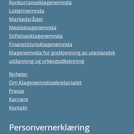
Konkurranseklagenemnda
Lotterinemnda
Markedsrådet
Medieklagenemnda
Stiftelsesklagenemnda
Finanstilsynsklagenemnda
Klagenemnda for godkjenning av utenlandsk
utdanning og yrkesgodkjenning
Nyheter
Om Klagenemndssekretariatet
Presse
Karriere
Kontakt
Personvernerklæring