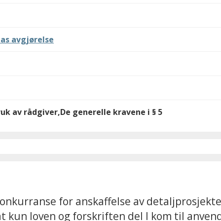
as avgjørelse
ruk av rådgiver,De generelle kravene i § 5
onkurranse for anskaffelse av detaljprosjekt
 at kun loven og forskriften del I kom til anve