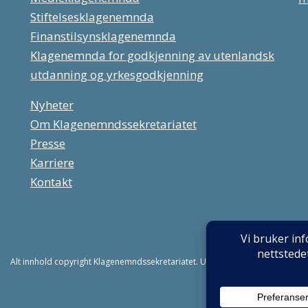
Stiftelsesklagenemnda
Finanstilsynsklagenemnda
Klagenemnda for godkjenning av utenlandsk
utdanning og yrkesgodkjenning
Nyheter
Om Klagenemndssekretariatet
Presse
Karriere
Kontakt
Alt innhold copyright Klagenemndssekretariatet. Utviklet av:
Mint Media AS