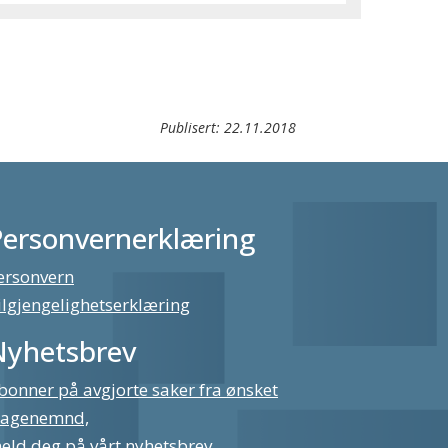
Publisert:
22.11.2018
Personvernerklæring
ersonvern
ilgjengelighetserklæring
Nyhetsbrev
bonner på avgjorte saker fra ønsket
lagenemnd,
eld deg på vårt nyhetsbrev