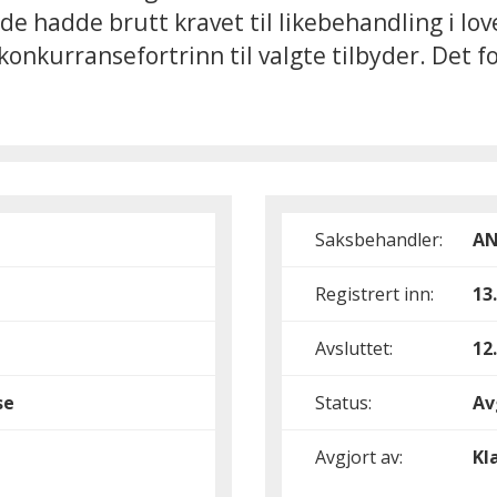
e hadde brutt kravet til likebehandling i lov
kurransefortrinn til valgte tilbyder. Det fore
Saksbehandler:
AN
Registrert inn:
13
Avsluttet:
12
se
Status:
Av
Avgjort av:
Kl