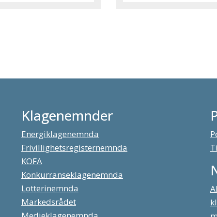
Klagenemnder
Energiklagenemnda
P
Frivillighetsregisternemnda
T
KOFA
Konkurranseklagenemnda
Lotterinemnda
A
Markedsrådet
k
Medieklagenemnda
m