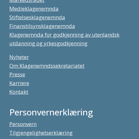
Medieklagenemnda
Stiftelsesklagenemnda
Finanstilsynsklagenemnda
Klagenemnda for godkjenning av utenlandsk
utdanning og yrkesgodkjenning
Nyheter
Om Klagenemndssekretariatet
Presse
Karriere
Kontakt
Personvernerklæring
Personvern
Tilgjengelighetserklæring