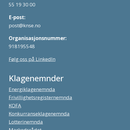
55 19 30 00
E-post:
post@knse.no
Organisasjonsnummer:
918195548
Følg oss på LinkedIn
Klagenemnder
Energiklagenemnda
Frivillighetsregisternemnda
KOFA
Konkurranseklagenemnda
Lotterinemnda
Markedsrådet