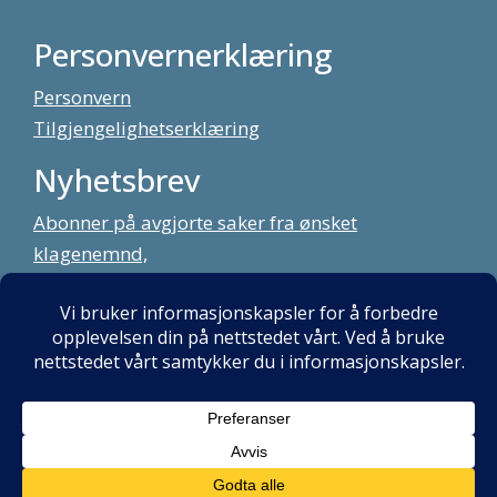
Personvernerklæring
Personvern
Tilgjengelighetserklæring
Nyhetsbrev
Abonner på avgjorte saker fra ønsket
klagenemnd,
meld deg på vårt nyhetsbrev
Alt innhold copyright Klagenemndssekretariatet. Utviklet av:
Mint
Media AS