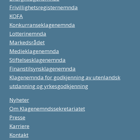
Frivillighetsregisternemnda
KOFA
Konkurranseklagenemnda
Lotterinemnda
Markedsrådet
Medieklagenemnda
Stiftelsesklagenemnda
Finanstilsynsklagenemnda
Klagenemnda for godkjenning av utenlandsk
utdanning og yrkesgodkjenning
Nyheter
Om Klagenemndssekretariatet
Presse
Karriere
Kontakt