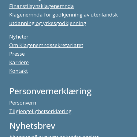
Finanstilsynsklagenemnda
Klagenemnda for godkjenning av utenlandsk
utdanning og yrkesgodkjenning
Nyheter
Om Klagenemndssekretariatet
Presse
Karriere
Kontakt
Personvernerklæring
Personvern
Tilgjengelighetserklæring
Nyhetsbrev