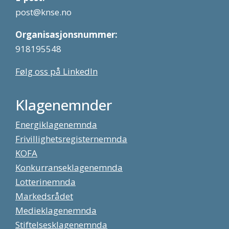
post@knse.no
Organisasjonsnummer:
918195548
Følg oss på LinkedIn
Klagenemnder
Energiklagenemnda
Frivillighetsregisternemnda
KOFA
Konkurranseklagenemnda
Lotterinemnda
Markedsrådet
Medieklagenemnda
Stiftelsesklagenemnda