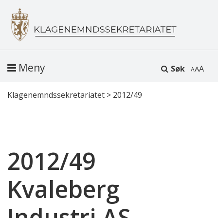
Meny
Søk
A
Klagenemndssekretariatet
>
2012/49
2012/49
Kvaleberg
Industri AS