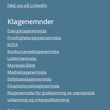
Følg oss på LinkedIn
Klagenemnder
Energiklagenemnda
Frivillighetsregisternemnda
KOFA
Konkurranseklagenemnda
Lotterinemnda
Markedsrådet
Medieklagenemnda
Stiftelsesklagenemnda
Finanstilsynsklagenemnda
Klagenemnda for godkjenning av utenlandsk
utdanning og yrkesgodkjenning