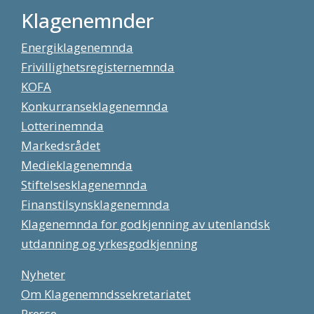
Klagenemnder
Energiklagenemnda
Frivillighetsregisternemnda
KOFA
Konkurranseklagenemnda
Lotterinemnda
Markedsrådet
Medieklagenemnda
Stiftelsesklagenemnda
Finanstilsynsklagenemnda
Klagenemnda for godkjenning av utenlandsk
utdanning og yrkesgodkjenning
Nyheter
Om Klagenemndssekretariatet
Presse