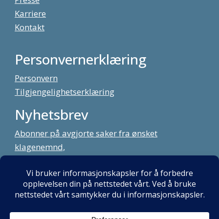
Karriere
Kontakt
Personvernerklæring
Personvern
Tilgjengelighetserklæring
Nyhetsbrev
Abonner på avgjorte saker fra ønsket
klagenemnd,
meld deg på vårt nyhetsbrev
Alt innhold copyright Klagenemndssekretariatet. Utviklet av:
Mint
Media AS