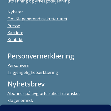
utdanning og yrkesgodkjenning
Nyheter
Om Klagenemndssekretariatet
Presse
Karriere
Kontakt
Personvernerklæring
Personvern
Tilgjengelighetserklæring
Nyhetsbrev
Abonner på avgjorte saker fra ønsket
klagenemnd,
meld deg på vårt nyhetsbrev