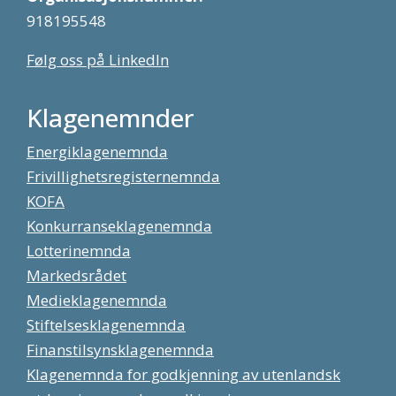
918195548
Følg oss på LinkedIn
Klagenemnder
Energiklagenemnda
Frivillighetsregisternemnda
KOFA
Konkurranseklagenemnda
Lotterinemnda
Markedsrådet
Medieklagenemnda
Stiftelsesklagenemnda
Finanstilsynsklagenemnda
Klagenemnda for godkjenning av utenlandsk