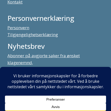
Kontakt
Personvernerklæring
Personvern
Tilgjengelighetserklæring
Nyhetsbrev
Abonner på avgjorte saker fra ønsket
klagenemnd,
meld deg på vårt nyhetsbrev
Alt innhold copyright Klagenemndssekretariatet. Utviklet av:
Mint
Media AS