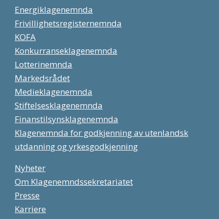
Energiklagenemnda
Frivillighetsregisternemnda
KOFA
Konkurranseklagenemnda
Lotterinemnda
Markedsrådet
Medieklagenemnda
Stiftelsesklagenemnda
Finanstilsynsklagenemnda
Klagenemnda for godkjenning av utenlandsk
utdanning og yrkesgodkjenning
Nyheter
Om Klagenemndssekretariatet
Presse
Karriere