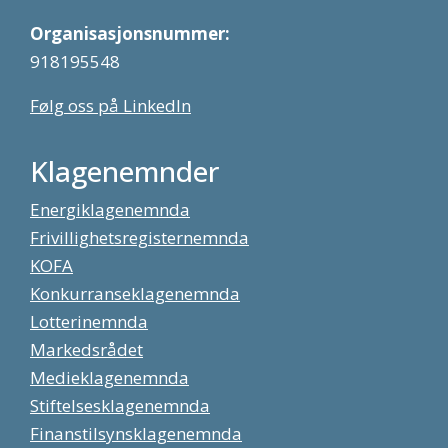
Organisasjonsnummer:
918195548
Følg oss på LinkedIn
Klagenemnder
Energiklagenemnda
Frivillighetsregisternemnda
KOFA
Konkurranseklagenemnda
Lotterinemnda
Markedsrådet
Medieklagenemnda
Stiftelsesklagenemnda
Finanstilsynsklagenemnda