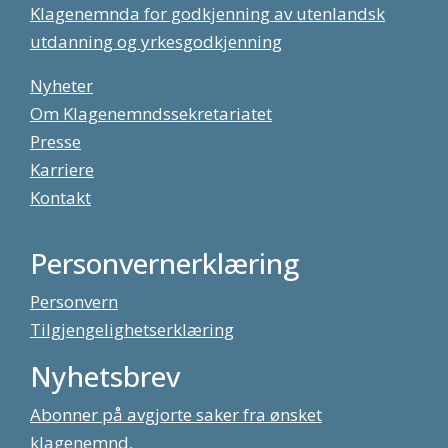
Klagenemnda for godkjenning av utenlandsk
utdanning og yrkesgodkjenning
Nyheter
Om Klagenemndssekretariatet
Presse
Karriere
Kontakt
Personvernerklæring
Personvern
Tilgjengelighetserklæring
Nyhetsbrev
Abonner på avgjorte saker fra ønsket
klagenemnd,