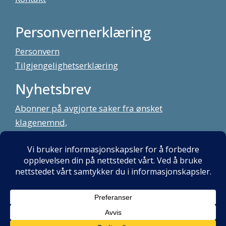
Personvernerklæring
Personvern
Tilgjengelighetserklæring
Nyhetsbrev
Abonner på avgjorte saker fra ønsket
klagenemnd,
meld deg på vårt nyhetsbrev
Alt innhold copyright Klagenemndssekretariatet. Utviklet av:
Mint
Media AS