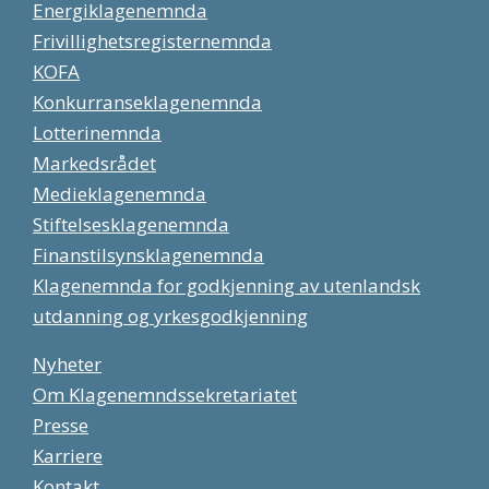
Energiklagenemnda
Frivillighetsregisternemnda
KOFA
Konkurranseklagenemnda
Lotterinemnda
Markedsrådet
Medieklagenemnda
Stiftelsesklagenemnda
Finanstilsynsklagenemnda
Klagenemnda for godkjenning av utenlandsk
utdanning og yrkesgodkjenning
Nyheter
Om Klagenemndssekretariatet
Presse
Karriere
Kontakt