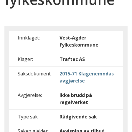
Innklaget:
Vest-Agder
fylkeskommune
Klager:
Traftec AS
Saksdokument:
2015-71 Klagenemndas
avgjørelse
Avgjørelse:
Ikke brudd på
regelverket
Type sak:
Rådgivende sak
Saken gjelder:
Avvisning av tilbud