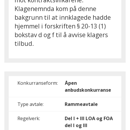
mot kontraktsvilkårene.
Klagenemnda kom på denne
bakgrunn til at innklagede hadde
hjemmel i forskriften § 20-13 (1)
bokstav d og f til å avvise klagers
tilbud.
Konkurranseform:
Åpen
anbudskonkurranse
Type avtale:
Rammeavtale
Regelverk:
Del I + III
LOA og FOA
del I og III