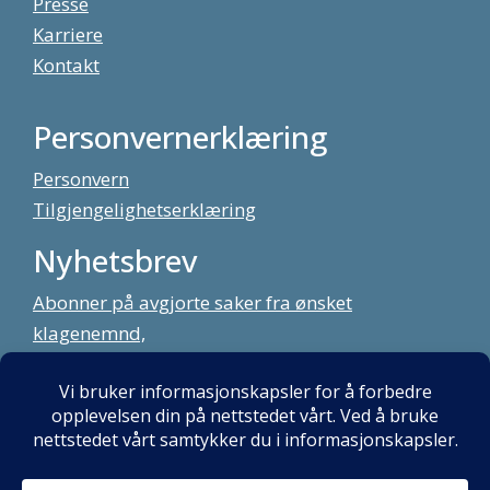
Presse
Karriere
Kontakt
Personvernerklæring
Personvern
Tilgjengelighetserklæring
Nyhetsbrev
Abonner på avgjorte saker fra ønsket
klagenemnd,
meld deg på vårt nyhetsbrev
Alt innhold copyright Klagenemndssekretariatet. Utviklet av:
Mint