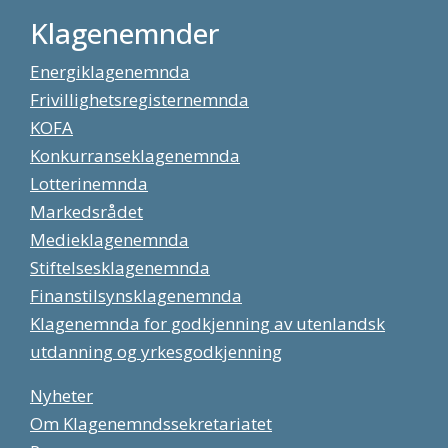
Klagenemnder
Energiklagenemnda
Frivillighetsregisternemnda
KOFA
Konkurranseklagenemnda
Lotterinemnda
Markedsrådet
Medieklagenemnda
Stiftelsesklagenemnda
Finanstilsynsklagenemnda
Klagenemnda for godkjenning av utenlandsk
utdanning og yrkesgodkjenning
Nyheter
Om Klagenemndssekretariatet