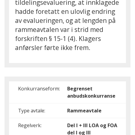
tildelingsevaluering, at innklagede
hadde foretatt en ulovlig endring
av evalueringen, og at lengden på
rammeavtalen var i strid med
forskriften § 15-1 (4). Klagers
anførsler førte ikke frem.
Konkurranseform:
Begrenset
anbudskonkurranse
Type avtale:
Rammeavtale
Regelverk:
Del I + III
LOA og FOA
del I og III