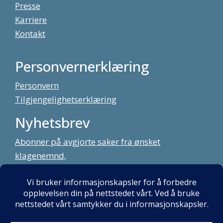
Presse
Karriere
Kontakt
Personvernerklæring
Personvern
Tilgjengelighetserklæring
Nyhetsbrev
Abonner på avgjorte saker fra ønsket
klagenemnd,
meld deg på vårt nyhetsbrev
Alt innhold copyright Klagenemndssekretariatet. Utviklet av:
Mint