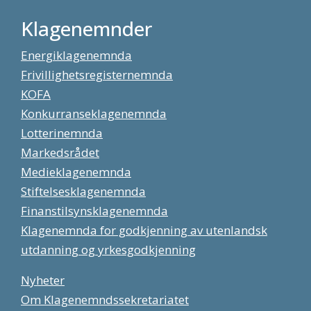
Klagenemnder
Energiklagenemnda
Frivillighetsregisternemnda
KOFA
Konkurranseklagenemnda
Lotterinemnda
Markedsrådet
Medieklagenemnda
Stiftelsesklagenemnda
Finanstilsynsklagenemnda
Klagenemnda for godkjenning av utenlandsk
utdanning og yrkesgodkjenning
Nyheter
Om Klagenemndssekretariatet