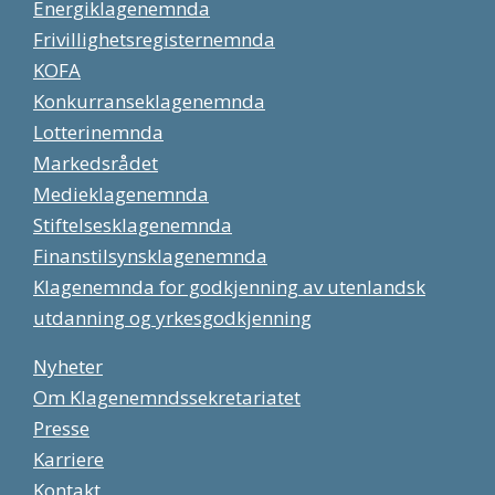
Energiklagenemnda
Frivillighetsregisternemnda
KOFA
Konkurranseklagenemnda
Lotterinemnda
Markedsrådet
Medieklagenemnda
Stiftelsesklagenemnda
Finanstilsynsklagenemnda
Klagenemnda for godkjenning av utenlandsk
utdanning og yrkesgodkjenning
Nyheter
Om Klagenemndssekretariatet
Presse
Karriere
Kontakt