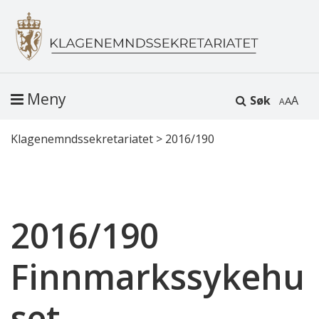
Meny
Søk
A
Klagenemndssekretariatet
>
2016/190
2016/190
Finnmarkssykehu
set