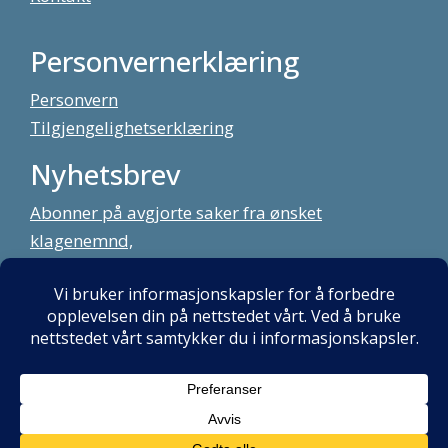
Personvernerklæring
Personvern
Tilgjengelighetserklæring
Nyhetsbrev
Abonner på avgjorte saker fra ønsket
klagenemnd,
meld deg på vårt nyhetsbrev
Alt innhold copyright Klagenemndssekretariatet. Utviklet av:
Mint
Media AS