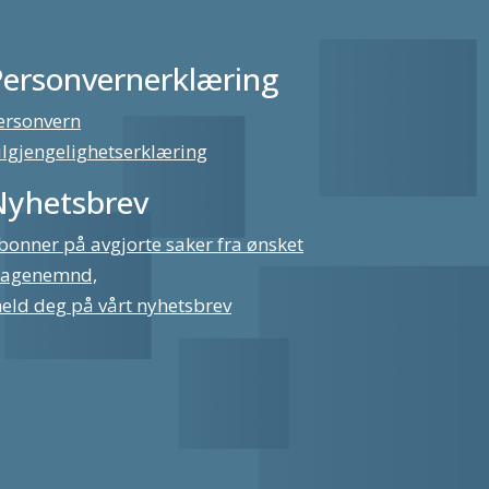
Personvernerklæring
ersonvern
ilgjengelighetserklæring
Nyhetsbrev
bonner på avgjorte saker fra ønsket
lagenemnd,
eld deg på vårt nyhetsbrev