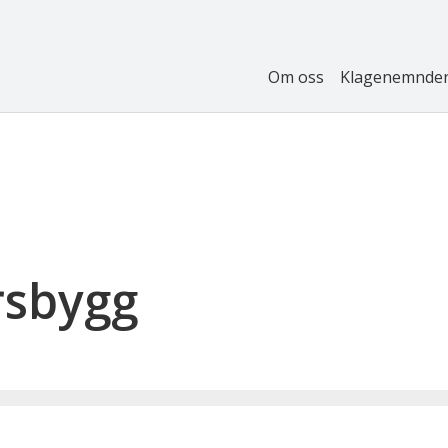
Om oss
Klagenemnde
rsbygg