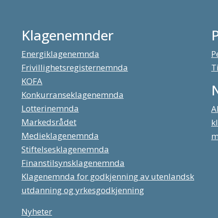
Klagenemnder
Energiklagenemnda
P
Frivillighetsregisternemnda
T
KOFA
Konkurranseklagenemnda
Lotterinemnda
A
Markedsrådet
k
Medieklagenemnda
m
Stiftelsesklagenemnda
Finanstilsynsklagenemnda
Klagenemnda for godkjenning av utenlandsk
utdanning og yrkesgodkjenning
Nyheter