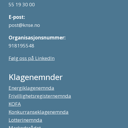
55 19 30 00
E-post:
post@knse.no
Organisasjonsnummer:
918195548
Følg oss på LinkedIn
Klagenemnder
Energiklagenemnda
Frivillighetsregisternemnda
KOFA
Konkurranseklagenemnda
Lotterinemnda
Markedsrådet