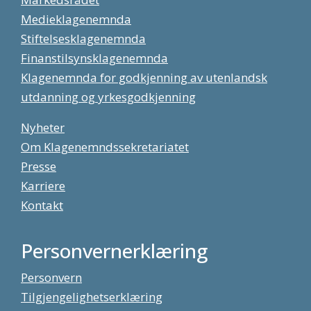
Medieklagenemnda
Stiftelsesklagenemnda
Finanstilsynsklagenemnda
Klagenemnda for godkjenning av utenlandsk
utdanning og yrkesgodkjenning
Nyheter
Om Klagenemndssekretariatet
Presse
Karriere
Kontakt
Personvernerklæring
Personvern
Tilgjengelighetserklæring