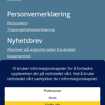
Personvernerklæring
Personvern
Tilgjengelighetserklæring
Nyhetsbrev
Abonner på avgjorte saker fra ønsket
klagenemnd,
meld deg på vårt nyhetsbrev
Alt innhold copyright Klagenemndssekretariatet. Utviklet av:
Mint
Media AS