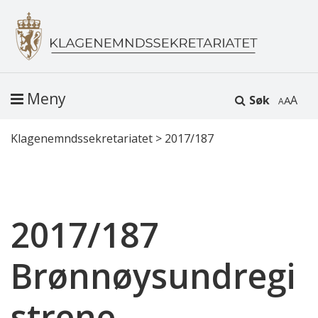
Meny
Søk
A
Klagenemndssekretariatet
>
2017/187
2017/187
Brønnøysundregi
strene