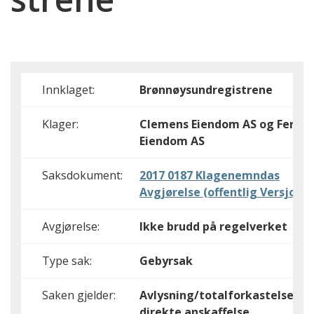
Innklaget:
Brønnøysundregistrene
Klager:
Clemens Eiendom AS og Ferd
Eiendom AS
Saksdokument:
2017 0187 Klagenemndas
Avgjørelse (offentlig Versjon)
Avgjørelse:
Ikke brudd på regelverket
Type sak:
Gebyrsak
Saken gjelder:
Avlysning/totalforkastelse,Ulo
direkte anskaffelse