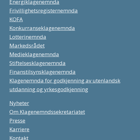
Energiklagenemnda
Frivillighetsregisternemnda
KOFA
Konkurranseklagenemnda
Lotterinemnda
Markedsrådet
Medieklagenemnda
Stiftelsesklagenemnda
Finanstilsynsklagenemnda
Klagenemnda for godkjenning av utenlandsk
utdanning og yrkesgodkjenning
Nyheter
Om Klagenemndssekretariatet
Presse
Karriere
Kontakt