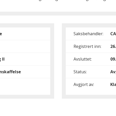
e
Saksbehandler:
C
Registrert inn:
26
 II
Avsluttet:
09
nskaffelse
Status:
Av
Avgjort av:
Kl