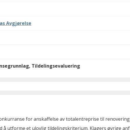
as Avgjørelse
ansegrunnlag, Tildelingsevaluering
nkurranse for anskaffelse av totalentreprise til renover
d å utforme et ulovlig tildelingskriterium. Klagers øvrige anf