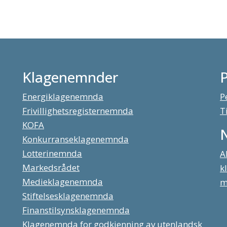
Klagenemnder
Energiklagenemnda
P
Frivillighetsregisternemnda
T
KOFA
Konkurranseklagenemnda
Lotterinemnda
A
Markedsrådet
k
Medieklagenemnda
m
Stiftelsesklagenemnda
Finanstilsynsklagenemnda
Klagenemnda for godkjenning av utenlandsk