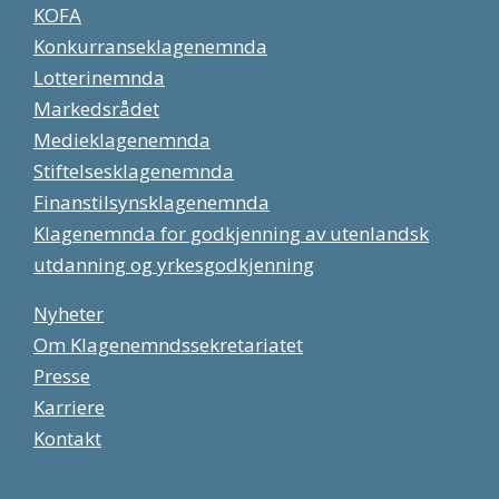
KOFA
Konkurranseklagenemnda
Lotterinemnda
Markedsrådet
Medieklagenemnda
Stiftelsesklagenemnda
Finanstilsynsklagenemnda
Klagenemnda for godkjenning av utenlandsk
utdanning og yrkesgodkjenning
Nyheter
Om Klagenemndssekretariatet
Presse
Karriere
Kontakt