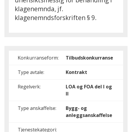
uhensiktsmessig for behandling i
klagenemnda, jf.
klagenemndsforskriften § 9.
Konkurranseform:
Tilbudskonkurranse
Type avtale:
Kontrakt
Regelverk:
LOA og FOA del I og
II
Type anskaffelse:
Bygg- og
anleggsanskaffelse
Tjenestekategori: