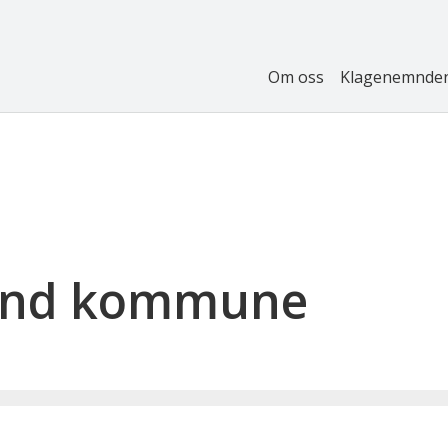
Om oss
Klagenemnde
land kommune