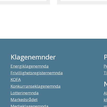
Klagenemnder
Energiklagenemnda
P
Frivillighetsregisternemnda
T
KOFA
Konkurranseklagenemnda
Lotterinemnda
A
Markedsrådet
k
Medieklagenemnda
m