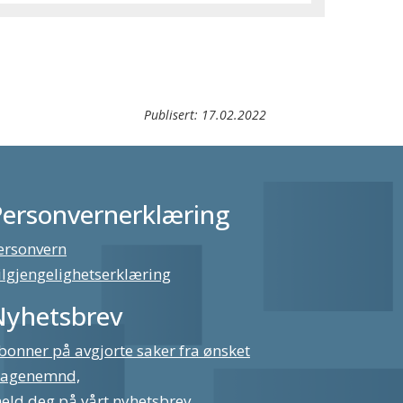
Publisert:
17.02.2022
Personvernerklæring
ersonvern
ilgjengelighetserklæring
Nyhetsbrev
bonner på avgjorte saker fra ønsket
lagenemnd,
eld deg på vårt nyhetsbrev