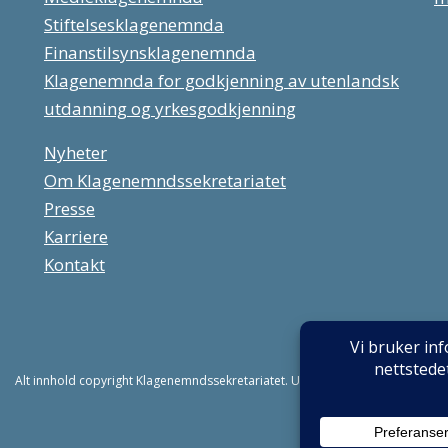
Stiftelsesklagenemnda
Finanstilsynsklagenemnda
Klagenemnda for godkjenning av utenlandsk
utdanning og yrkesgodkjenning
Nyheter
Om Klagenemndssekretariatet
Presse
Karriere
Kontakt
Alt innhold copyright Klagenemndssekretariatet. Utviklet av:
Mint Media AS