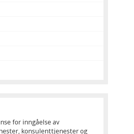
se for inngåelse av
nester, konsulenttjenester og