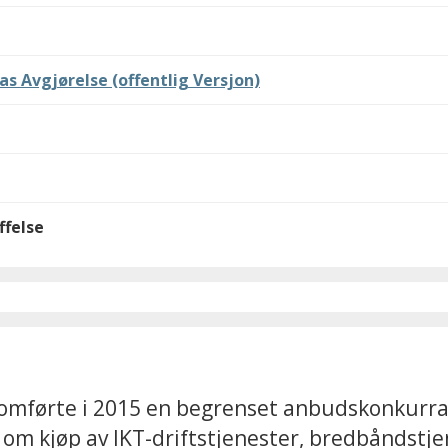
s Avgjørelse (offentlig Versjon)
ffelse
omførte i 2015 en begrenset anbudskonkurran
m kjøp av IKT-driftstjenester, bredbåndstje