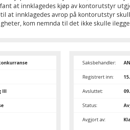
ant at innklagedes kjøp av kontorutstyr utgjo
il at innklagedes avrop på kontorutstyr skul
igheter, kom nemnda til det ikke skulle ilegge
konkurranse
Saksbehandler:
A
Registrert inn:
15
 III
Avsluttet:
09
se
Status:
Av
Avgjort av:
Kl