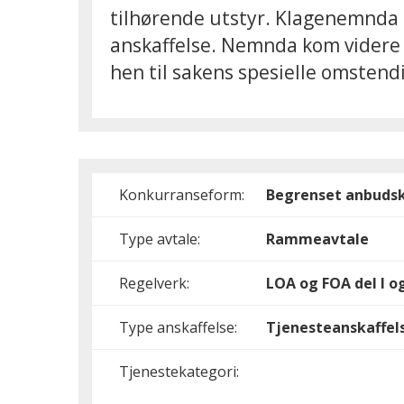
tilhørende utstyr. Klagenemnda f
anskaffelse. Nemnda kom videre t
hen til sakens spesielle omstend
Konkurranseform:
Begrenset anbuds
Type avtale:
Rammeavtale
Regelverk:
LOA og FOA del I og
Type anskaffelse:
Tjenesteanskaffel
Tjenestekategori: