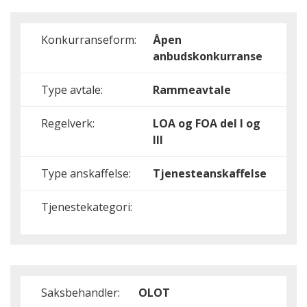
Konkurranseform:
Åpen
anbudskonkurranse
Type avtale:
Rammeavtale
Regelverk:
LOA og FOA del I og
III
Type anskaffelse:
Tjenesteanskaffelse
Tjenestekategori:
Saksbehandler:
OLOT