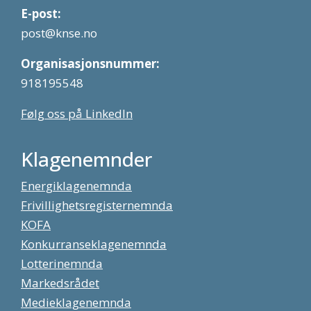
E-post:
post@knse.no
Organisasjonsnummer:
918195548
Følg oss på LinkedIn
Klagenemnder
Energiklagenemnda
Frivillighetsregisternemnda
KOFA
Konkurranseklagenemnda
Lotterinemnda
Markedsrådet
Medieklagenemnda