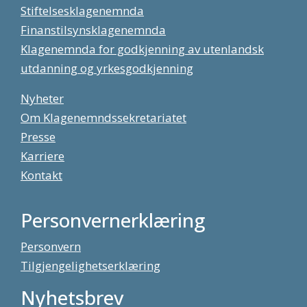
Stiftelsesklagenemnda
Finanstilsynsklagenemnda
Klagenemnda for godkjenning av utenlandsk
utdanning og yrkesgodkjenning
Nyheter
Om Klagenemndssekretariatet
Presse
Karriere
Kontakt
Personvernerklæring
Personvern
Tilgjengelighetserklæring
Nyhetsbrev