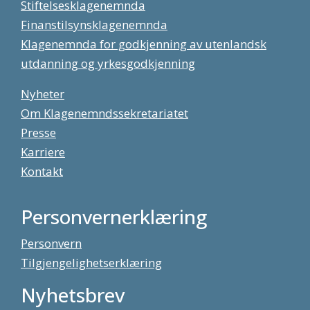
Stiftelsesklagenemnda
Finanstilsynsklagenemnda
Klagenemnda for godkjenning av utenlandsk
utdanning og yrkesgodkjenning
Nyheter
Om Klagenemndssekretariatet
Presse
Karriere
Kontakt
Personvernerklæring
Personvern
Tilgjengelighetserklæring
Nyhetsbrev