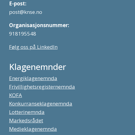
E-post:
post@knse.no
Organisasjonsnummer:
918195548
Følg oss på LinkedIn
Klagenemnder
Energiklagenemnda
Frivillighetsregisternemnda
KOFA
Konkurranseklagenemnda
Lotterinemnda
Markedsrådet
Medieklagenemnda