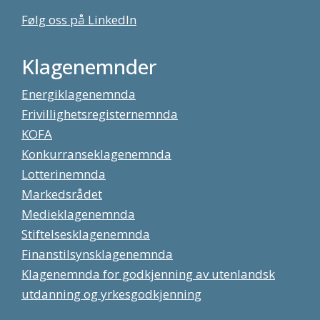
Følg oss på LinkedIn
Klagenemnder
Energiklagenemnda
Frivillighetsregisternemnda
KOFA
Konkurranseklagenemnda
Lotterinemnda
Markedsrådet
Medieklagenemnda
Stiftelsesklagenemnda
Finanstilsynsklagenemnda
Klagenemnda for godkjenning av utenlandsk
utdanning og yrkesgodkjenning