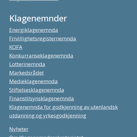
Klagenemnder
Energiklagenemnda
Frivillighetsregisternemnda
KOFA
Konkurranseklagenemnda
Lotterinemnda
Markedsrådet
Medieklagenemnda
Stiftelsesklagenemnda
Finanstilsynsklagenemnda
Klagenemnda for godkjenning av utenlandsk
utdanning og yrkesgodkjenning
Nyheter