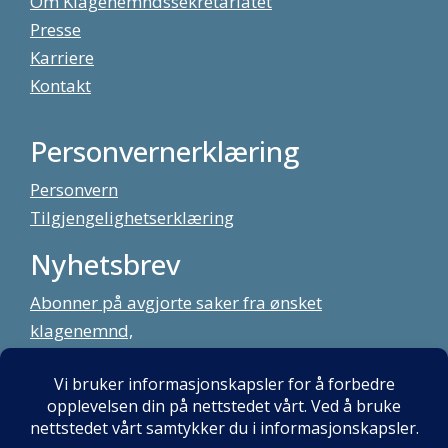
Om Klagenemndssekretariatet
Presse
Karriere
Kontakt
Personvernerklæring
Personvern
Tilgjengelighetserklæring
Nyhetsbrev
Abonner på avgjorte saker fra ønsket
klagenemnd,
meld deg på vårt nyhetsbrev
Alt innhold copyright Klagenemndssekretariatet. Utviklet av:
Mint