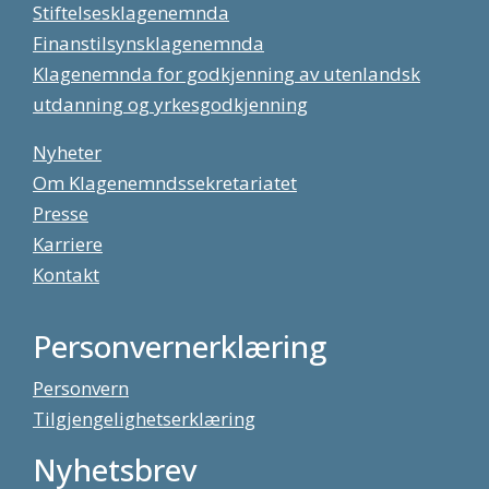
Stiftelsesklagenemnda
Finanstilsynsklagenemnda
Klagenemnda for godkjenning av utenlandsk
utdanning og yrkesgodkjenning
Nyheter
Om Klagenemndssekretariatet
Presse
Karriere
Kontakt
Personvernerklæring
Personvern
Tilgjengelighetserklæring
Nyhetsbrev