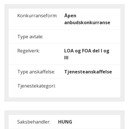
Konkurranseform:
Åpen
anbudskonkurranse
Type avtale:
Regelverk:
LOA og FOA del I og
III
Type anskaffelse:
Tjenesteanskaffelse
Tjenestekategori:
Saksbehandler:
HUNG