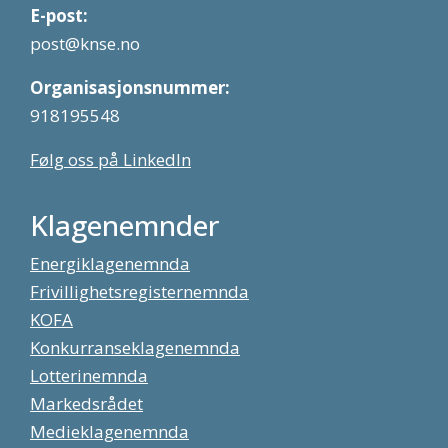
E-post:
post@knse.no
Organisasjonsnummer:
918195548
Følg oss på LinkedIn
Klagenemnder
Energiklagenemnda
Frivillighetsregisternemnda
KOFA
Konkurranseklagenemnda
Lotterinemnda
Markedsrådet
Medieklagenemnda