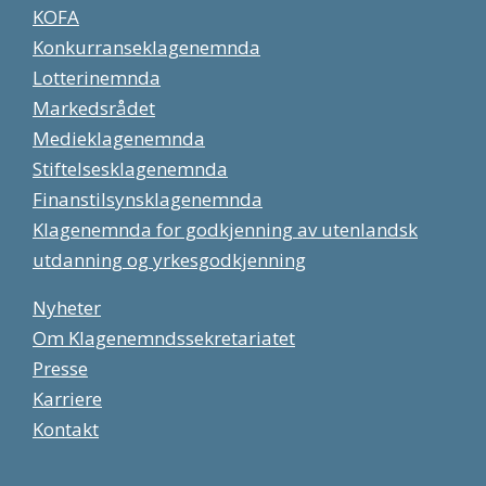
KOFA
Konkurranseklagenemnda
Lotterinemnda
Markedsrådet
Medieklagenemnda
Stiftelsesklagenemnda
Finanstilsynsklagenemnda
Klagenemnda for godkjenning av utenlandsk
utdanning og yrkesgodkjenning
Nyheter
Om Klagenemndssekretariatet
Presse
Karriere
Kontakt