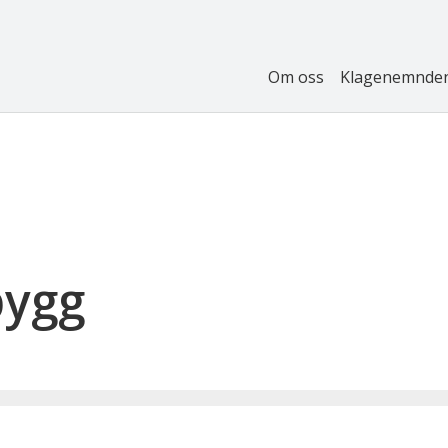
Om oss
Klagenemnde
bygg