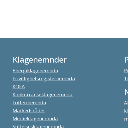
Klagenemnder
Energiklagenemnda
P
Frivillighetsregisternemnda
T
KOFA
Konkurranseklagenemnda
Lotterinemnda
A
Markedsrådet
k
Medieklagenemnda
m
Stiftelsesklagenemnda