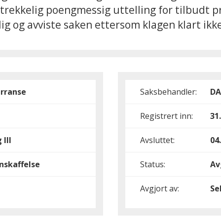
lstrekkelig poengmessig uttelling for tilbudt 
vlig og avviste saken ettersom klagen klart ik
rranse
Saksbehandler:
DA
Registrert inn:
31
 III
Avsluttet:
04
nskaffelse
Status:
Av
Avgjort av:
Se