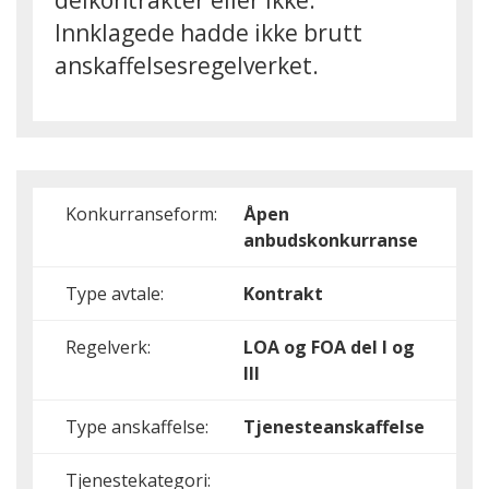
delkontrakter eller ikke.
Innklagede hadde ikke brutt
anskaffelsesregelverket.
Konkurranseform:
Åpen
anbudskonkurranse
Type avtale:
Kontrakt
Regelverk:
LOA og FOA del I og
III
Type anskaffelse:
Tjenesteanskaffelse
Tjenestekategori: