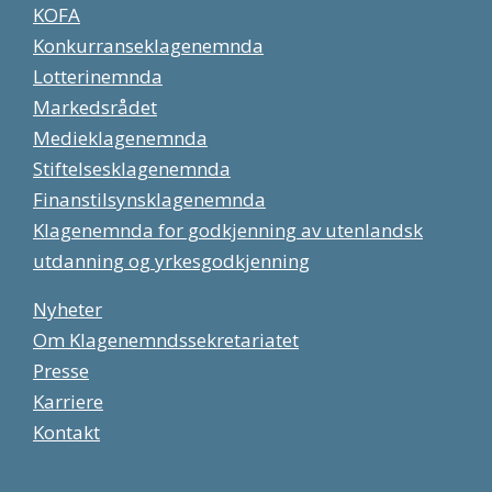
KOFA
Konkurranseklagenemnda
Lotterinemnda
Markedsrådet
Medieklagenemnda
Stiftelsesklagenemnda
Finanstilsynsklagenemnda
Klagenemnda for godkjenning av utenlandsk
utdanning og yrkesgodkjenning
Nyheter
Om Klagenemndssekretariatet
Presse
Karriere
Kontakt