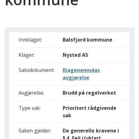
Innklaget:
Balsfjord kommune
Klager:
Nysted AS
Saksdokument:
Klagenemndas
avgjørelse
Avgjørelse:
Brudd på regelverket
Type sak:
Prioritert rådgivende
sak
Saken gjelder:
De generelle kravene i
§ 4, Feil i/uklart