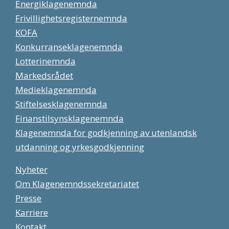
Energiklagenemnda
Frivillighetsregisternemnda
KOFA
Konkurranseklagenemnda
Lotterinemnda
Markedsrådet
Medieklagenemnda
Stiftelsesklagenemnda
Finanstilsynsklagenemnda
Klagenemnda for godkjenning av utenlandsk
utdanning og yrkesgodkjenning
Nyheter
Om Klagenemndssekretariatet
Presse
Karriere
Kontakt