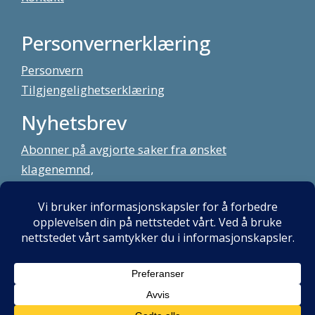
Personvernerklæring
Personvern
Tilgjengelighetserklæring
Nyhetsbrev
Abonner på avgjorte saker fra ønsket
klagenemnd,
meld deg på vårt nyhetsbrev
Alt innhold copyright Klagenemndssekretariatet. Utviklet av:
Mint
Media AS