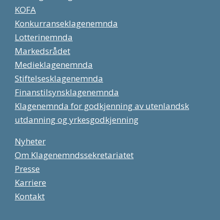
KOFA
Konkurranseklagenemnda
Lotterinemnda
Markedsrådet
Medieklagenemnda
Stiftelsesklagenemnda
Finanstilsynsklagenemnda
Klagenemnda for godkjenning av utenlandsk
utdanning og yrkesgodkjenning
Nyheter
Om Klagenemndssekretariatet
Presse
Karriere
Kontakt