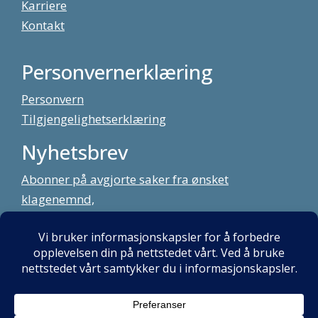
Karriere
Kontakt
Personvernerklæring
Personvern
Tilgjengelighetserklæring
Nyhetsbrev
Abonner på avgjorte saker fra ønsket
klagenemnd,
meld deg på vårt nyhetsbrev
Alt innhold copyright Klagenemndssekretariatet. Utviklet av:
Mint
Media AS