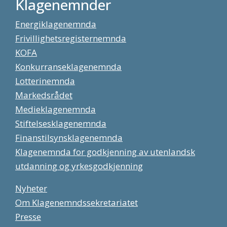
Klagenemnder
Energiklagenemnda
Frivillighetsregisternemnda
KOFA
Konkurranseklagenemnda
Lotterinemnda
Markedsrådet
Medieklagenemnda
Stiftelsesklagenemnda
Finanstilsynsklagenemnda
Klagenemnda for godkjenning av utenlandsk
utdanning og yrkesgodkjenning
Nyheter
Om Klagenemndssekretariatet
Presse