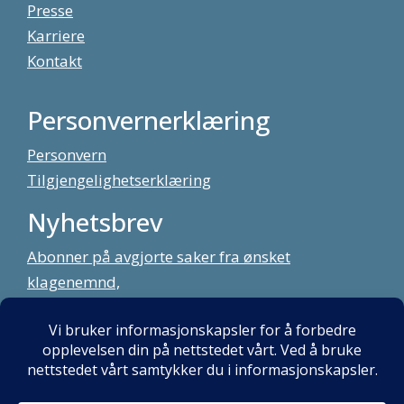
Presse
Karriere
Kontakt
Personvernerklæring
Personvern
Tilgjengelighetserklæring
Nyhetsbrev
Abonner på avgjorte saker fra ønsket
klagenemnd,
meld deg på vårt nyhetsbrev
Alt innhold copyright Klagenemndssekretariatet. Utviklet av:
Mint