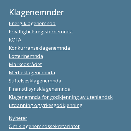
Klagenemnder
Energiklagenemnda
Frivillighetsregisternemnda
KOFA
Konkurranseklagenemnda
Lotterinemnda
Markedsrådet
Medieklagenemnda
Stiftelsesklagenemnda
Finanstilsynsklagenemnda
Klagenemnda for godkjenning av utenlandsk
utdanning og yrkesgodkjenning
Nyheter
Om Klagenemndssekretariatet