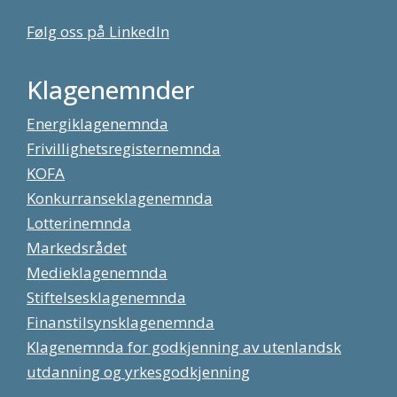
Følg oss på LinkedIn
Klagenemnder
Energiklagenemnda
Frivillighetsregisternemnda
KOFA
Konkurranseklagenemnda
Lotterinemnda
Markedsrådet
Medieklagenemnda
Stiftelsesklagenemnda
Finanstilsynsklagenemnda
Klagenemnda for godkjenning av utenlandsk
utdanning og yrkesgodkjenning