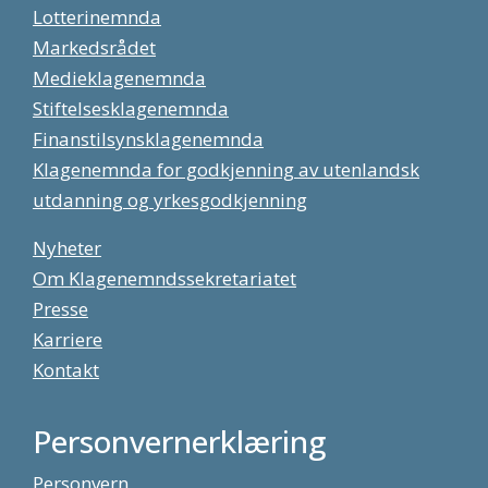
Lotterinemnda
Markedsrådet
Medieklagenemnda
Stiftelsesklagenemnda
Finanstilsynsklagenemnda
Klagenemnda for godkjenning av utenlandsk
utdanning og yrkesgodkjenning
Nyheter
Om Klagenemndssekretariatet
Presse
Karriere
Kontakt
Personvernerklæring
Personvern