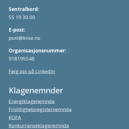
Sentralbord:
55 19 30 00
E-post:
post@knse.no
Organisasjonsnummer:
918195548
Følg oss på LinkedIn
Klagenemnder
Energiklagenemnda
Frivillighetsregisternemnda
KOFA
Konkurranseklagenemnda