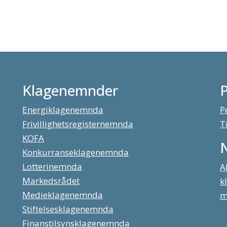
Klagenemnder
Energiklagenemnda
P
Frivillighetsregisternemnda
T
KOFA
Konkurranseklagenemnda
Lotterinemnda
A
Markedsrådet
k
Medieklagenemnda
m
Stiftelsesklagenemnda
Finanstilsynsklagenemnda