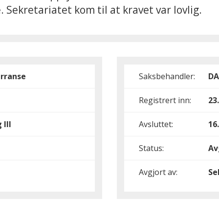
ekretariatet kom til at kravet var lovlig.
rranse
Saksbehandler:
DA
Registrert inn:
23
 III
Avsluttet:
16
Status:
Av
Avgjort av:
Se