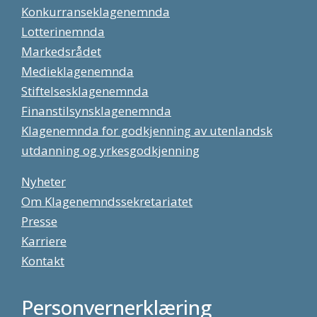
Konkurranseklagenemnda
Lotterinemnda
Markedsrådet
Medieklagenemnda
Stiftelsesklagenemnda
Finanstilsynsklagenemnda
Klagenemnda for godkjenning av utenlandsk
utdanning og yrkesgodkjenning
Nyheter
Om Klagenemndssekretariatet
Presse
Karriere
Kontakt
Personvernerklæring