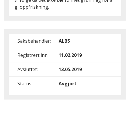
til følge da det ikke ble funnet grunnlag for å
gi oppfriskning.
Saksbehandler:
ALBS
Registrert inn:
11.02.2019
Avsluttet:
13.05.2019
Status:
Avgjort