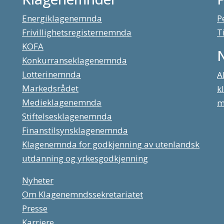
Energiklagenemnda
P
Frivillighetsregisternemnda
T
KOFA
Konkurranseklagenemnda
Lotterinemnda
A
Markedsrådet
k
Medieklagenemnda
m
Stiftelsesklagenemnda
Finanstilsynsklagenemnda
Klagenemnda for godkjenning av utenlandsk
utdanning og yrkesgodkjenning
Nyheter
Om Klagenemndssekretariatet
Presse
Karriere