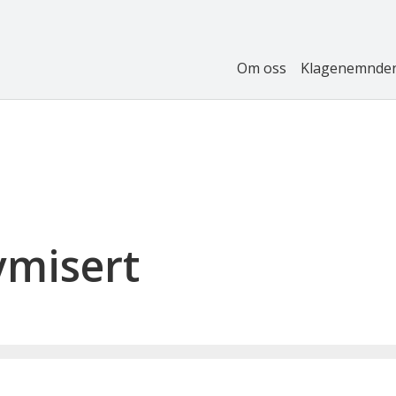
Om oss
Klagenemnde
ymisert