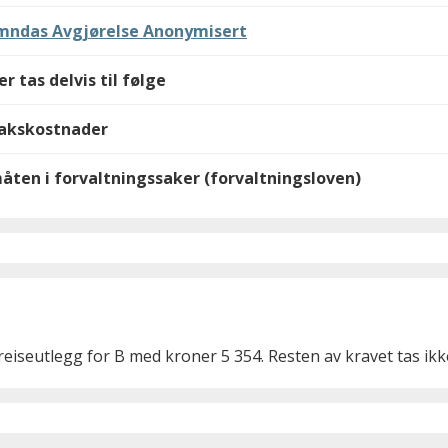
emndas Avgjørelse Anonymisert
 tas delvis til følge
sakskostnader
ten i forvaltningssaker (forvaltningsloven)
iseutlegg for B med kroner 5 354. Resten av kravet tas ikke 