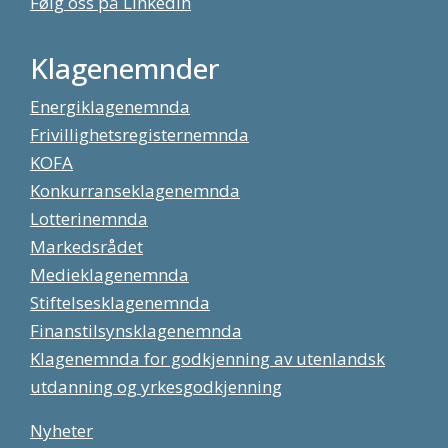
Følg oss på LinkedIn
Klagenemnder
Energiklagenemnda
Frivillighetsregisternemnda
KOFA
Konkurranseklagenemnda
Lotterinemnda
Markedsrådet
Medieklagenemnda
Stiftelsesklagenemnda
Finanstilsynsklagenemnda
Klagenemnda for godkjenning av utenlandsk
utdanning og yrkesgodkjenning
Nyheter