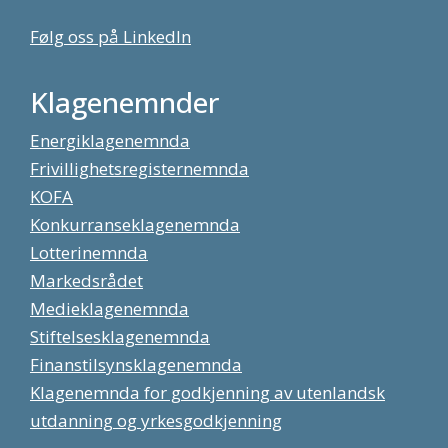
Følg oss på LinkedIn
Klagenemnder
Energiklagenemnda
Frivillighetsregisternemnda
KOFA
Konkurranseklagenemnda
Lotterinemnda
Markedsrådet
Medieklagenemnda
Stiftelsesklagenemnda
Finanstilsynsklagenemnda
Klagenemnda for godkjenning av utenlandsk
utdanning og yrkesgodkjenning