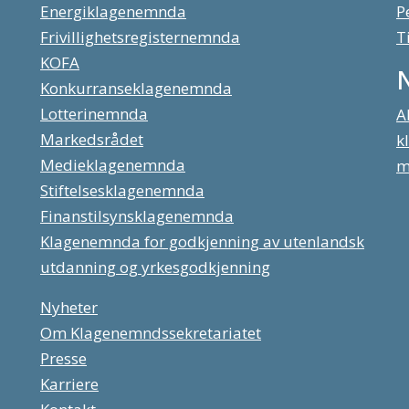
Energiklagenemnda
P
Frivillighetsregisternemnda
T
KOFA
Konkurranseklagenemnda
Lotterinemnda
A
Markedsrådet
k
Medieklagenemnda
m
Stiftelsesklagenemnda
Finanstilsynsklagenemnda
Klagenemnda for godkjenning av utenlandsk
utdanning og yrkesgodkjenning
Nyheter
Om Klagenemndssekretariatet
Presse
Karriere