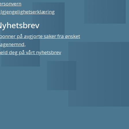
ersonvern
ilgjengelighetserklæring
Nyhetsbrev
bonner på avgjorte saker fra ønsket
lagenemnd,
eld deg på vårt nyhetsbrev