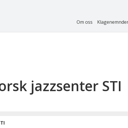
Om oss
Klagenemnde
rsk jazzsenter STI
STI