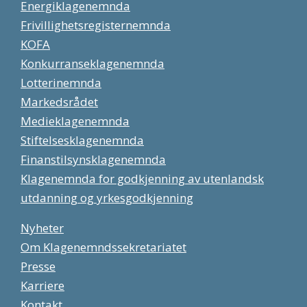
Energiklagenemnda
Frivillighetsregisternemnda
KOFA
Konkurranseklagenemnda
Lotterinemnda
Markedsrådet
Medieklagenemnda
Stiftelsesklagenemnda
Finanstilsynsklagenemnda
Klagenemnda for godkjenning av utenlandsk
utdanning og yrkesgodkjenning
Nyheter
Om Klagenemndssekretariatet
Presse
Karriere
Kontakt