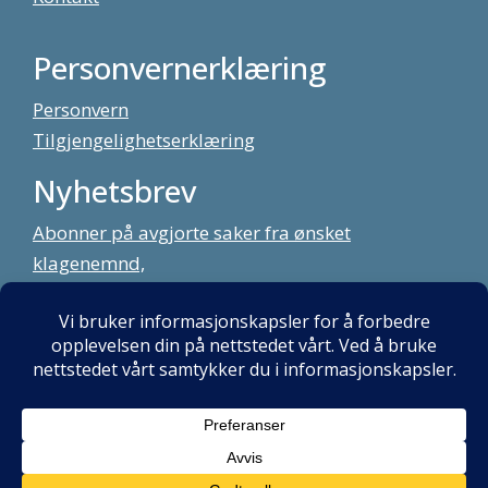
Personvernerklæring
Personvern
Tilgjengelighetserklæring
Nyhetsbrev
Abonner på avgjorte saker fra ønsket
klagenemnd,
meld deg på vårt nyhetsbrev
Alt innhold copyright Klagenemndssekretariatet. Utviklet av:
Mint
Media AS