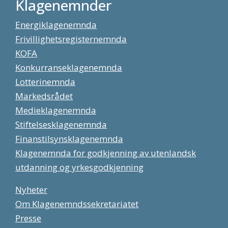
Klagenemnder
Energiklagenemnda
Frivillighetsregisternemnda
KOFA
Konkurranseklagenemnda
Lotterinemnda
Markedsrådet
Medieklagenemnda
Stiftelsesklagenemnda
Finanstilsynsklagenemnda
Klagenemnda for godkjenning av utenlandsk
utdanning og yrkesgodkjenning
Nyheter
Om Klagenemndssekretariatet
Presse