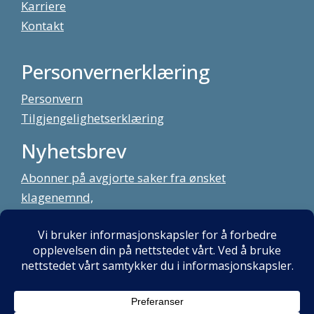
Karriere
Kontakt
Personvernerklæring
Personvern
Tilgjengelighetserklæring
Nyhetsbrev
Abonner på avgjorte saker fra ønsket
klagenemnd,
meld deg på vårt nyhetsbrev
Alt innhold copyright Klagenemndssekretariatet. Utviklet av:
Mint
Media AS