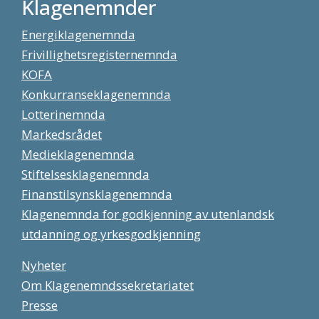
Klagenemnder
Energiklagenemnda
Frivillighetsregisternemnda
KOFA
Konkurranseklagenemnda
Lotterinemnda
Markedsrådet
Medieklagenemnda
Stiftelsesklagenemnda
Finanstilsynsklagenemnda
Klagenemnda for godkjenning av utenlandsk
utdanning og yrkesgodkjenning
Nyheter
Om Klagenemndssekretariatet
Presse