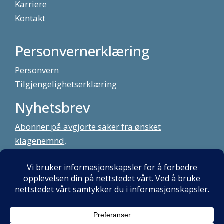
Karriere
Kontakt
Personvernerklæring
Personvern
Tilgjengelighetserklæring
Nyhetsbrev
Abonner på avgjorte saker fra ønsket
klagenemnd,
meld deg på vårt nyhetsbrev
Alt innhold copyright Klagenemndssekretariatet. Utviklet av:
Mint
Media AS