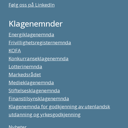
Følg oss på LinkedIn
Klagenemnder
Energiklagenemnda
Frivillighetsregisternemnda
KOFA
Konkurranseklagenemnda
Lotterinemnda
Markedsrådet
Medieklagenemnda
Stiftelsesklagenemnda
Finanstilsynsklagenemnda
Klagenemnda for godkjenning av utenlandsk
utdanning og yrkesgodkjenning
Nyheter