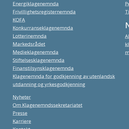
Energiklagenemnda
P
Frivillighetsregisternemnda
T
KOFA
Konkurranseklagenemnda
Lotterinemnda
A
Markedsrådet
k
Medieklagenemnda
m
Stiftelsesklagenemnda
Finanstilsynsklagenemnda
Klagenemnda for godkjenning av utenlandsk
utdanning og yrkesgodkjenning
Nyheter
Om Klagenemndssekretariatet
Presse
Karriere