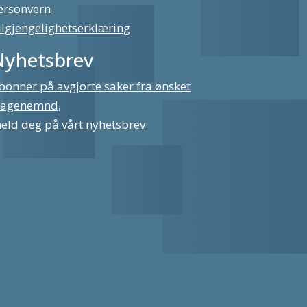
ersonvern
ilgjengelighetserklæring
Nyhetsbrev
bonner på avgjorte saker fra ønsket
lagenemnd,
eld deg på vårt nyhetsbrev