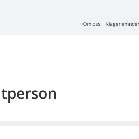
Om oss
Klagenemnde
atperson