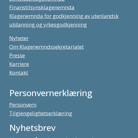
Finanstilsynsklagenemnda
Klagenemnda for godkjenning av utenlandsk
utdanning og yrkesgodkjenning
Nyheter
Om Klagenemndssekretariatet
Presse
Karriere
Kontakt
Personvernerklæring
Personvern
Tilgjengelighetserklæring
Nyhetsbrev