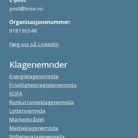
post@knse.no
Organisasjonsnummer:
918195548
Følg oss på LinkedIn
Klagenemnder
Energiklagenemnda
Frivillighetsregisternemnda
KOFA
Konkurranseklagenemnda
Lotterinemnda
Markedsrådet
Medieklagenemnda
Stiftelsesklagenemnda