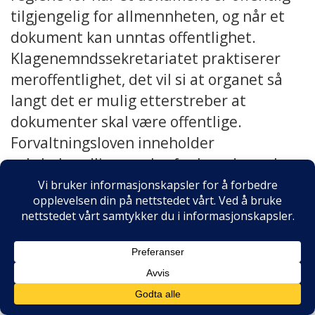
tilgjengelig for allmennheten, og når et
dokument kan unntas offentlighet.
Klagenemndssekretariatet praktiserer
meroffentlighet, det vil si at organet så
langt det er mulig etterstreber at
dokumenter skal være offentlige.
Forvaltningsloven inneholder
saksbehandlingsregler for hvordan saken
din vil bli behandlet i
Klagenemndssekretariatet. Som part i
saken har du særskilte rettigheter, bl.a.
om innsyn i sakens dokumenter.
Arkivlova gir regler om hvordan
arkivskaper skal behandle og oppbevare