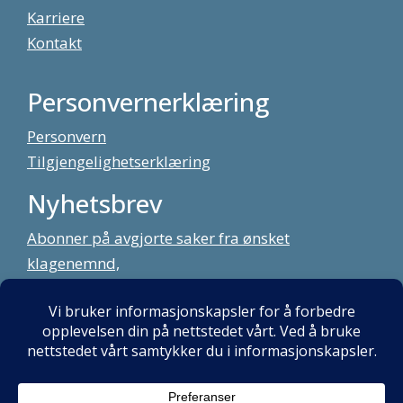
Karriere
Kontakt
Personvernerklæring
Personvern
Tilgjengelighetserklæring
Nyhetsbrev
Abonner på avgjorte saker fra ønsket
klagenemnd,
meld deg på vårt nyhetsbrev
Alt innhold copyright Klagenemndssekretariatet. Utviklet av:
Mint
Media AS