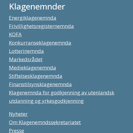
Klagenemnder
Energiklagenemnda
Frivillighetsregisternemnda
KOFA
Konkurranseklagenemnda
Lotterinemnda
Markedsrådet
Medieklagenemnda
Stiftelsesklagenemnda
Finanstilsynsklagenemnda
Klagenemnda for godkjenning av utenlandsk
utdanning og yrkesgodkjenning
Nyheter
Om Klagenemndssekretariatet
Presse