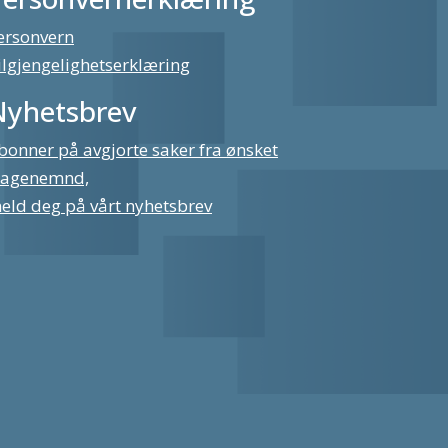
ersonvern
ilgjengelighetserklæring
Nyhetsbrev
bonner på avgjorte saker fra ønsket
lagenemnd,
eld deg på vårt nyhetsbrev