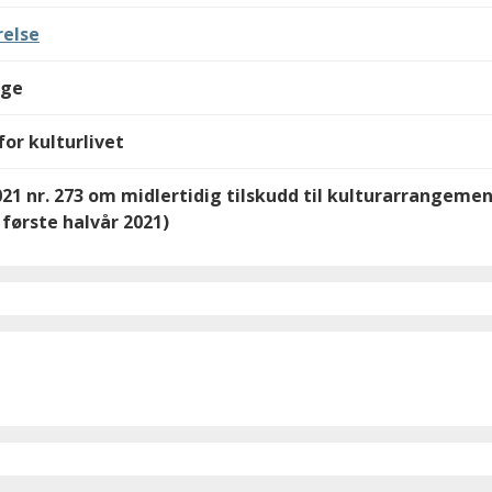
else
lge
or kulturlivet
2021 nr. 273 om midlertidig tilskudd til kulturarrangeme
første halvår 2021)