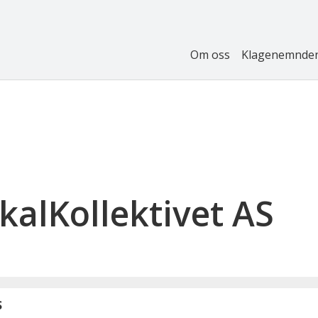
Om oss
Klagenemnde
kalKollektivet AS
S