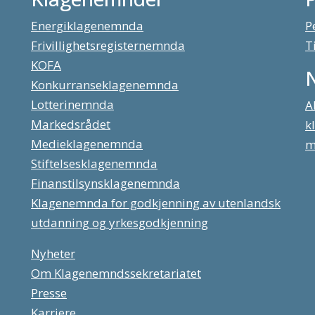
Energiklagenemnda
P
Frivillighetsregisternemnda
T
KOFA
Konkurranseklagenemnda
Lotterinemnda
A
Markedsrådet
k
Medieklagenemnda
m
Stiftelsesklagenemnda
Finanstilsynsklagenemnda
Klagenemnda for godkjenning av utenlandsk
utdanning og yrkesgodkjenning
Nyheter
Om Klagenemndssekretariatet
Presse
Karriere