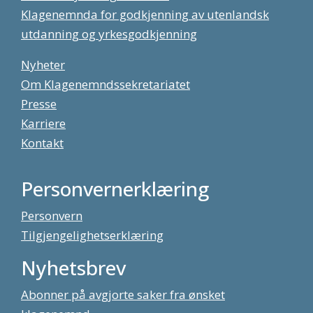
Klagenemnda for godkjenning av utenlandsk
utdanning og yrkesgodkjenning
Nyheter
Om Klagenemndssekretariatet
Presse
Karriere
Kontakt
Personvernerklæring
Personvern
Tilgjengelighetserklæring
Nyhetsbrev
Abonner på avgjorte saker fra ønsket