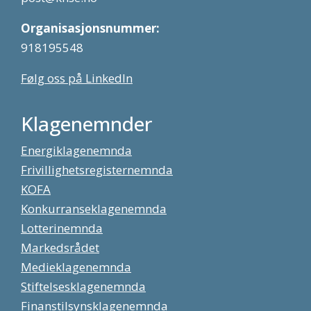
Organisasjonsnummer:
918195548
Følg oss på LinkedIn
Klagenemnder
Energiklagenemnda
Frivillighetsregisternemnda
KOFA
Konkurranseklagenemnda
Lotterinemnda
Markedsrådet
Medieklagenemnda
Stiftelsesklagenemnda
Finanstilsynsklagenemnda